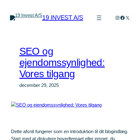
Spring
til
19 INVEST A/S
Instagram
Faceboo
X
indhold
SEO og
ejendomssynlighed:
Vores tilgang
december 29, 2025
Dette afsnit fungerer som en introduktion til dit blogindlæg.
Start med at diskutere hovedtemaet eller emnet, du